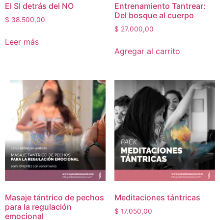
El SI detrás del NO
Entrenamiento Tantrear:
Del bosque al cuerpo
$
38.500,00
$
27.000,00
Leer más
Agregar al carrito
Masaje tántrico de pechos
Meditaciones tántricas
para la regulación
$
17.050,00
emocional