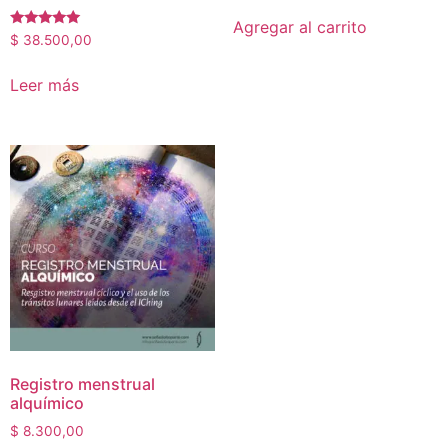
Agregar al carrito
Valorado en
$
38.500,00
5.00
de 5
Leer más
Registro menstrual
alquímico
$
8.300,00