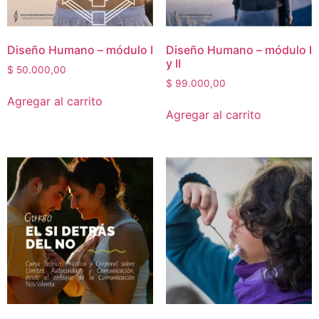
Diseño Humano – módulo I
Diseño Humano – módulo I
y II
$
50.000,00
$
99.000,00
Agregar al carrito
Agregar al carrito