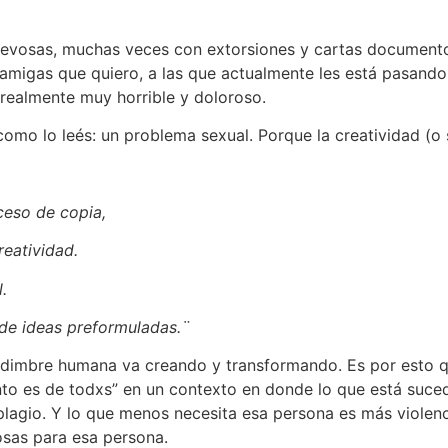
 alevosas, muchas veces con extorsiones y cartas document
 amigas que quiero, a las que actualmente les está pasando
s realmente muy horrible y doloroso.
 como lo leés: un problema sexual. Porque la creatividad (o 
ceso de copia,
reatividad.
.
de ideas preformuladas.¨
rdimbre humana va creando y transformando. Es por esto qu
nto es de todxs” en un contexto en donde lo que está suced
 plagio. Y lo que menos necesita esa persona es más violen
rosas para esa persona.