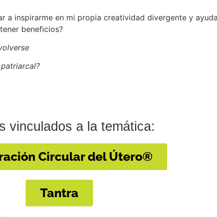
 a inspirarme en mi propia creatividad divergente y ayud
btener beneficios?
evolverse
patriarcal?
 vinculados a la temática:
ración Circular del Útero®
Tantra