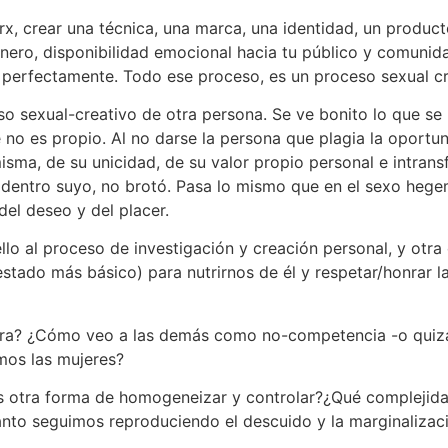
x, crear una técnica, una marca, una identidad, un product
 dinero, disponibilidad emocional hacia tu público y comun
dés perfectamente. Todo ese proceso, es un proceso sexual c
o sexual-creativo de otra persona. Se ve bonito lo que se 
 no es propio. Al no darse la persona que plagia la oportu
sma, de su unicidad, de su valor propio personal e intrans
 dentro suyo, no brotó. Pasa lo mismo que en el sexo hege
 del deseo y del placer.
ello al proceso de investigación y creación personal, y otra
 estado más básico) para nutrirnos de él y respetar/honrar 
ra? ¿Cómo veo a las demás como no-competencia -o quizás,
imos las mujeres?
es otra forma de homogeneizar y controlar?¿Qué complejid
nto seguimos reproduciendo el descuido y la marginalizaci