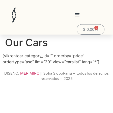
0
$
0,00
Our Cars
[vikrentcar category_id=”” orderby=”price”
ordertype=”asc” lim=”20″ view=”carslist” lang=”*”]
DISEÑO:
MER MIRÓ
|| Sofia SloboParisí – todos los derechos
reservados – 2025