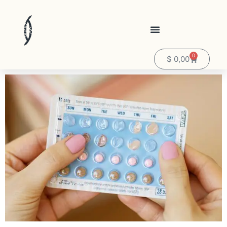
0
$
0,00