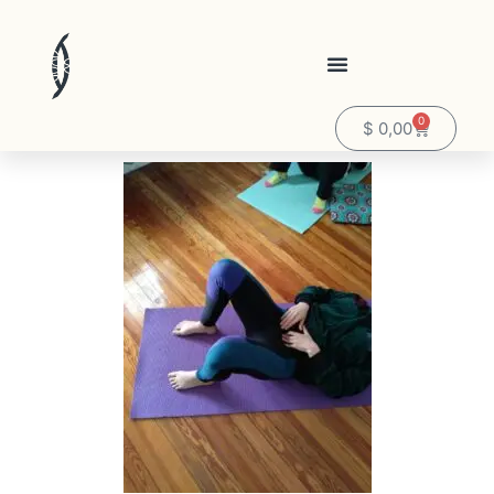
0
$
0,00