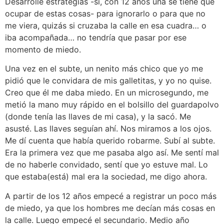
Desarrollé estrategias -sí, con 12 años una se tiene que
ocupar de estas cosas- para ignorarlo o para que no
me viera, quizás si cruzaba la calle en esa cuadra… o
iba acompañada… no tendría que pasar por ese
momento de miedo.
Una vez en el subte, un nenito más chico que yo me
pidió que le convidara de mis galletitas, y yo no quise.
Creo que él me daba miedo. En un microsegundo, me
metió la mano muy rápido en el bolsillo del guardapolvo
(donde tenía las llaves de mi casa), y la sacó. Me
asusté. Las llaves seguían ahí. Nos miramos a los ojos.
Me dí cuenta que había querido robarme. Subí al subte.
Era la primera vez que me pasaba algo así. Me sentí mal
de no haberle convidado, sentí que yo estuve mal. Lo
que estaba(está) mal era la sociedad, me digo ahora.
A partir de los 12 años empecé a registrar un poco más
de miedo, ya que los hombres me decían más cosas en
la calle. Luego empecé el secundario. Medio año