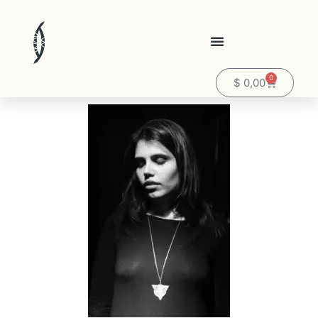
0
$
0,00