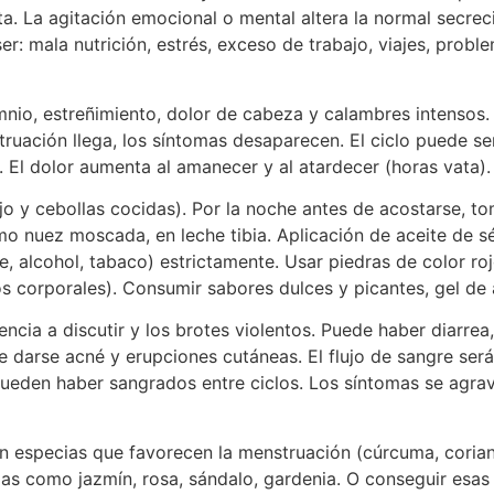
a. La agitación emocional o mental altera la normal secre
r: mala nutrición, estrés, exceso de trabajo, viajes, proble
nio, estreñimiento, dolor de cabeza y calambres intensos. 
ruación llega, los síntomas desaparecen. El ciclo puede ser i
 El dolor aumenta al amanecer y al atardecer (horas vata).
ajo y cebollas cocidas). Por la noche antes de acostarse, 
 nuez moscada, en leche tibia. Aplicación de aceite de s
ate, alcohol, tabaco) estrictamente. Usar piedras de color r
os corporales). Consumir sabores dulces y picantes, gel de 
ndencia a discutir y los brotes violentos. Puede haber diarrea,
 darse acné y erupciones cutáneas. El flujo de sangre ser
ueden haber sangrados entre ciclos. Los síntomas se agrav
n especias que favorecen la menstruación (cúrcuma, corian
cias como jazmín, rosa, sándalo, gardenia. O conseguir esas