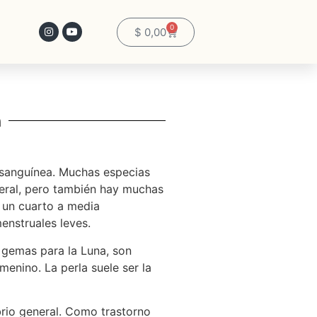
0
$
0,00
n
n sanguínea. Muchas especias
eral, pero también hay muchas
e un cuarto a media
enstruales leves.
, gemas para la Luna, son
enino. La perla suele ser la
brio general. Como trastorno