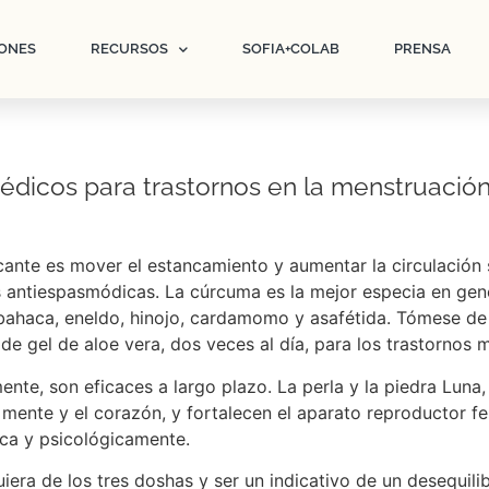
ONES
RECURSOS
SOFIA+COLAB
PRENSA
édicos para trastornos en la menstruació
icante es mover el estancamiento y aumentar la circulació
 antiespasmódicas. La cúrcuma es la mejor especia en gen
albahaca, eneldo, hinojo, cardamomo y asafétida. Tómese d
e gel de aloe vera, dos veces al día, para los trastornos m
nte, son eficaces a largo plazo. La perla y la piedra Luna
mente y el corazón, y fortalecen el aparato reproductor fem
ica y psicológicamente.
era de los tres doshas y ser un indicativo de un desequili