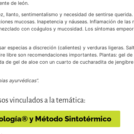
ente de león.
z, llanto, sentimentalismo y necesidad de sentirse querid
eciones mucosas. Inapetencia y náuseas. Inflamación de la
o y mezclado con coágulos y mucosidad. Los síntomas empeo
ar especias a discreción (calientes) y verduras ligeras. Sa
aire libre son recomendaciones importantes. Plantas: gel de
a de gel de aloe con un cuarto de cucharadita de jengibre
pias ayurvédicas”.
os vinculados a la temática:
ología® y Método Sintotérmico