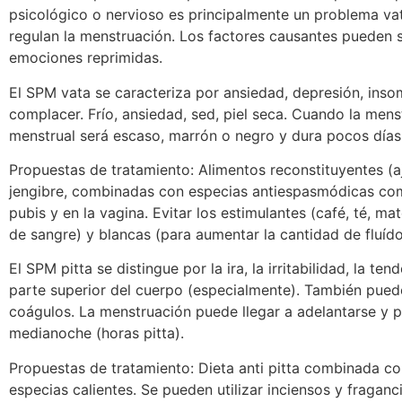
psicológico o nervioso es principalmente un problema vat
regulan la menstruación. Los factores causantes pueden se
emociones reprimidas.
El SPM vata se caracteriza por ansiedad, depresión, insom
complacer. Frío, ansiedad, sed, piel seca. Cuando la menst
menstrual será escaso, marrón o negro y dura pocos días.
Propuestas de tratamiento: Alimentos reconstituyentes (
jengibre, combinadas con especias antiespasmódicas como
pubis y en la vagina. Evitar los estimulantes (café, té, m
de sangre) y blancas (para aumentar la cantidad de fluíd
El SPM pitta se distingue por la ira, la irritabilidad, la te
parte superior del cuerpo (especialmente). También puede
coágulos. La menstruación puede llegar a adelantarse y p
medianoche (horas pitta).
Propuestas de tratamiento: Dieta anti pitta combinada co
especias calientes. Se pueden utilizar inciensos y fragan