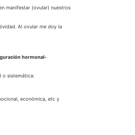
en manifestar (ovular) nuestros
ividad. Al ovular me doy la
figuración hormonal-
l o sistemática:
mocional, económica, etc y