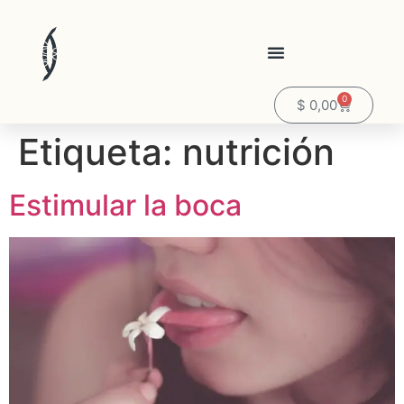
0
$
0,00
Etiqueta:
nutrición
Estimular la boca