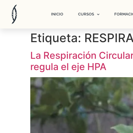
INICIO
CURSOS
FORMACI
Etiqueta:
RESPIR
La Respiración Circular
regula el eje HPA