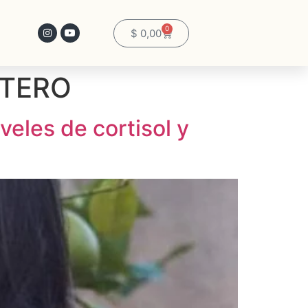
0
$
0,00
ÚTERO
veles de cortisol y