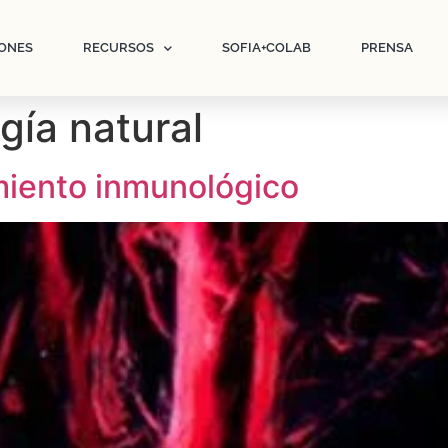
ONES
RECURSOS
SOFIA+COLAB
PRENSA
gía natural
miento inmunológico