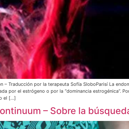
iden – Traducción por la terapeuta Sofía SloboParisí La end
da por el estrógeno o por la “dominancia estrogénica”. Por
o el […]
continuum – Sobre la búsqueda