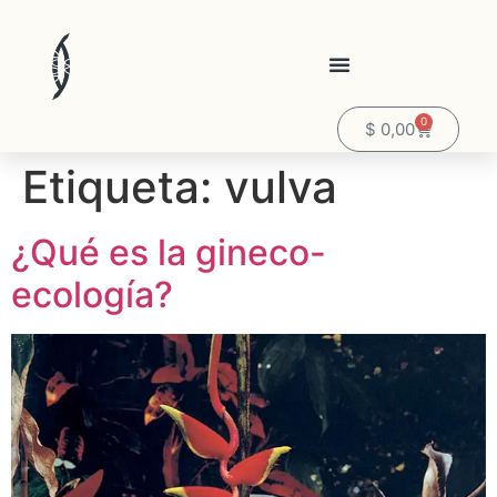
0
$
0,00
Etiqueta:
vulva
¿Qué es la gineco-
ecología?